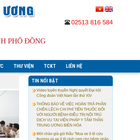
02513 816 584
NH PHỐ ĐỒNG
ỨC
THƯ VIỆN
TCKT
LIÊN HỆ
TIN NỔI BẬT
Video tuyên truyền Nghị quyết Đại hội
Công đoàn Việt Nam lần thứ XIV
THÔNG BÁO VỀ VIỆC HOÀN TRẢ PHẦN
CHÊN LỆCH CHI PHÍ TIỀN THUỐC ĐỐI
VỚI NGƯỜI BỆNH ĐIỀU TRỊ NỘI TRÚ
DỊCH VỤ TẠI VIỆN PHÁP Y TÂM THẦN
TRUNG ƯƠNG BIÊN HÒA
Mời chào giá gói thầu "Mua xe ô tô cứu
thương và xe ô tô chở cơm cho bệnh nhân