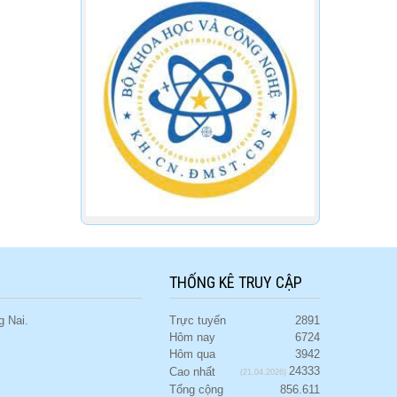
THỐNG KÊ TRUY CẬP
 Nai.
Trực tuyến
2891
Hôm nay
6724
Hôm qua
3942
24333
Cao nhất
(21.04.2026)
Tổng cộng
856.611