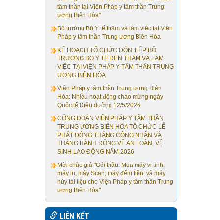
tâm thần tại Viện Pháp y tâm thần Trung
ương Biên Hòa"
Bộ trưởng Bộ Y tế thăm và làm việc tại Viện
Pháp y tâm thần Trung ương Biên Hòa
KẾ HOẠCH TỔ CHỨC ĐÓN TIẾP BỘ
TRƯỞNG BỘ Y TẾ ĐẾN THĂM VÀ LÀM
VIỆC TẠI VIỆN PHÁP Y TÂM THẦN TRUNG
ƯƠNG BIÊN HÒA
Viện Pháp y tâm thần Trung ương Biên
Hòa: Nhiều hoạt động chào mừng ngày
Quốc tế Điều dưỡng 12/5/2026
CÔNG ĐOÀN VIỆN PHÁP Y TÂM THẦN
TRUNG ƯƠNG BIÊN HÒA TỔ CHỨC LỄ
PHÁT ĐỘNG THÁNG CÔNG NHÂN VÀ
THÁNG HÀNH ĐỘNG VỀ AN TOÀN, VỆ
SINH LAO ĐỘNG NĂM 2026
Mời chào giá "Gói thầu: Mua máy vi tính,
máy in, máy Scan, máy đếm tiền, và máy
hủy tài liệu cho Viện Pháp y tâm thần Trung
ương Biên Hòa"
LIÊN KẾT