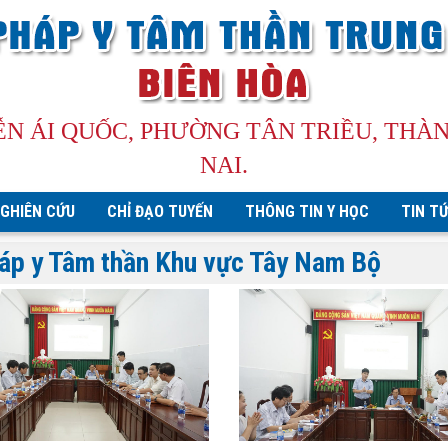
ỄN ÁI QUỐC, PHƯỜNG TÂN TRIỀU, THÀ
NAI.
GHIÊN CỨU
CHỈ ĐẠO TUYẾN
THÔNG TIN Y HỌC
TIN T
háp y Tâm thần Khu vực Tây Nam Bộ