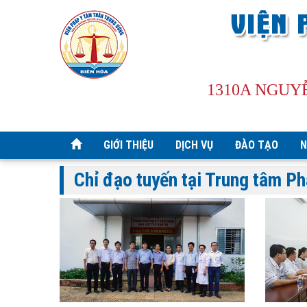
1310A NGUY
GIỚI THIỆU
DỊCH VỤ
ĐÀO TẠO
N
Chỉ đạo tuyến tại Trung tâm P