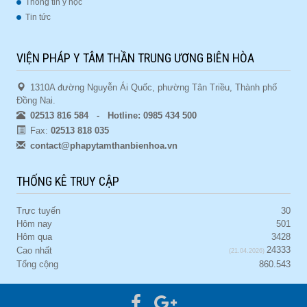
Thông tin y học
Tin tức
VIỆN PHÁP Y TÂM THẦN TRUNG ƯƠNG BIÊN HÒA
1310A đường Nguyễn Ái Quốc, phường Tân Triều, Thành phố
Đồng Nai.
02513 816 584 - Hotline: 0985 434 500
Fax:
02513 818 035
contact@phapytamthanbienhoa.vn
THỐNG KÊ TRUY CẬP
Trực tuyến
30
Hôm nay
501
Hôm qua
3428
24333
Cao nhất
(21.04.2026)
Tổng cộng
860.543