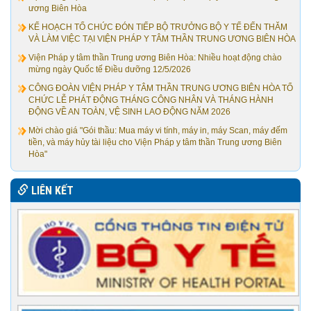
ương Biên Hòa
KẾ HOẠCH TỔ CHỨC ĐÓN TIẾP BỘ TRƯỞNG BỘ Y TẾ ĐẾN THĂM
VÀ LÀM VIỆC TẠI VIỆN PHÁP Y TÂM THẦN TRUNG ƯƠNG BIÊN HÒA
Viện Pháp y tâm thần Trung ương Biên Hòa: Nhiều hoạt động chào
mừng ngày Quốc tế Điều dưỡng 12/5/2026
CÔNG ĐOÀN VIỆN PHÁP Y TÂM THẦN TRUNG ƯƠNG BIÊN HÒA TỔ
CHỨC LỄ PHÁT ĐỘNG THÁNG CÔNG NHÂN VÀ THÁNG HÀNH
ĐỘNG VỀ AN TOÀN, VỆ SINH LAO ĐỘNG NĂM 2026
Mời chào giá "Gói thầu: Mua máy vi tính, máy in, máy Scan, máy đếm
tiền, và máy hủy tài liệu cho Viện Pháp y tâm thần Trung ương Biên
Hòa"
LIÊN KẾT