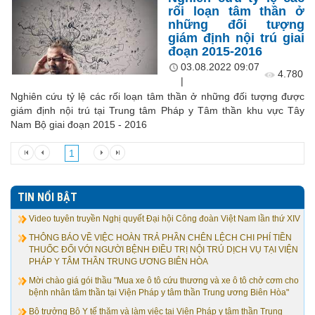
rối loạn tâm thần ở
những đối tượng
giám định nội trú giai
đoạn 2015-2016
03.08.2022 09:07
4.780
|
Nghiên cứu tỷ lệ các rối loạn tâm thần ở những đối tượng được
giám định nội trú tại Trung tâm Pháp y Tâm thần khu vực Tây
Nam Bộ giai đoạn 2015 - 2016
1
TIN NỔI BẬT
Video tuyên truyền Nghị quyết Đại hội Công đoàn Việt Nam lần thứ XIV
THÔNG BÁO VỀ VIỆC HOÀN TRẢ PHẦN CHÊN LỆCH CHI PHÍ TIỀN
THUỐC ĐỐI VỚI NGƯỜI BỆNH ĐIỀU TRỊ NỘI TRÚ DỊCH VỤ TẠI VIỆN
PHÁP Y TÂM THẦN TRUNG ƯƠNG BIÊN HÒA
Mời chào giá gói thầu "Mua xe ô tô cứu thương và xe ô tô chở cơm cho
bệnh nhân tâm thần tại Viện Pháp y tâm thần Trung ương Biên Hòa"
Bộ trưởng Bộ Y tế thăm và làm việc tại Viện Pháp y tâm thần Trung