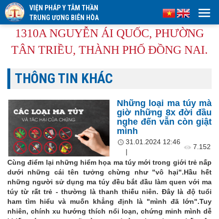
VIỆN PHÁP Y TÂM THẦN
TRUNG ƯƠNG BIÊN HÒA
1310A NGUYỄN ÁI QUỐC, PHƯỜNG
TÂN TRIỀU, THÀNH PHỐ ĐỒNG NAI.
THÔNG TIN KHÁC
Những loại ma túy mà
giờ những 8x đời đầu
nghe đến vẫn còn giật
mình
31.01.2024 12:46
7.152
|
Cùng điểm lại những hiểm họa ma túy mới trong giới trẻ nấp
dưới những cái tên tưởng chừng như "vô hại".Hầu hết
những người sử dụng ma túy đều bắt đầu làm quen với ma
túy từ rất trẻ - thường là thanh thiếu niên. Đây là độ tuổi
ham tìm hiểu và muốn khẳng định là "mình đã lớn".Tuy
nhiên, chính xu hướng thích nổi loạn, chứng minh mình dễ