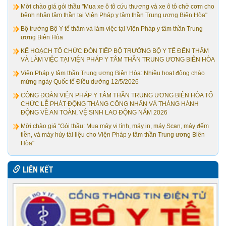
Mời chào giá gói thầu "Mua xe ô tô cứu thương và xe ô tô chở cơm cho
bệnh nhân tâm thần tại Viện Pháp y tâm thần Trung ương Biên Hòa"
Bộ trưởng Bộ Y tế thăm và làm việc tại Viện Pháp y tâm thần Trung
ương Biên Hòa
KẾ HOẠCH TỔ CHỨC ĐÓN TIẾP BỘ TRƯỞNG BỘ Y TẾ ĐẾN THĂM
VÀ LÀM VIỆC TẠI VIỆN PHÁP Y TÂM THẦN TRUNG ƯƠNG BIÊN HÒA
Viện Pháp y tâm thần Trung ương Biên Hòa: Nhiều hoạt động chào
mừng ngày Quốc tế Điều dưỡng 12/5/2026
CÔNG ĐOÀN VIỆN PHÁP Y TÂM THẦN TRUNG ƯƠNG BIÊN HÒA TỔ
CHỨC LỄ PHÁT ĐỘNG THÁNG CÔNG NHÂN VÀ THÁNG HÀNH
ĐỘNG VỀ AN TOÀN, VỆ SINH LAO ĐỘNG NĂM 2026
Mời chào giá "Gói thầu: Mua máy vi tính, máy in, máy Scan, máy đếm
tiền, và máy hủy tài liệu cho Viện Pháp y tâm thần Trung ương Biên
Hòa"
LIÊN KẾT