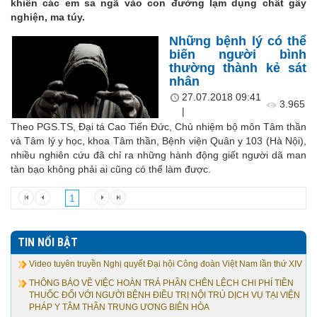
khiến các em sa ngã vào con đường lạm dụng chất gây
nghiện, ma túy.
Những bệnh lý có thể
biến người bình
thường thành kẻ sát
nhân
27.07.2018 09:41
3.965
|
Theo PGS.TS, Đại tá Cao Tiến Đức, Chủ nhiệm bộ môn Tâm thần
và Tâm lý y học, khoa Tâm thần, Bệnh viện Quân y 103 (Hà Nội),
nhiều nghiên cứu đã chỉ ra những hành động giết người dã man
tàn bạo không phải ai cũng có thể làm được.
1
TIN NỔI BẬT
Video tuyên truyền Nghị quyết Đại hội Công đoàn Việt Nam lần thứ XIV
THÔNG BÁO VỀ VIỆC HOÀN TRẢ PHẦN CHÊN LỆCH CHI PHÍ TIỀN
THUỐC ĐỐI VỚI NGƯỜI BỆNH ĐIỀU TRỊ NỘI TRÚ DỊCH VỤ TẠI VIỆN
PHÁP Y TÂM THẦN TRUNG ƯƠNG BIÊN HÒA