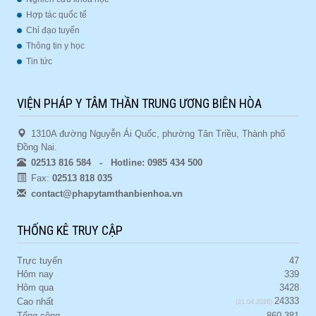
Hợp tác quốc tế
Chỉ đạo tuyến
Thông tin y học
Tin tức
VIỆN PHÁP Y TÂM THẦN TRUNG ƯƠNG BIÊN HÒA
1310A đường Nguyễn Ái Quốc, phường Tân Triều, Thành phố
Đồng Nai.
02513 816 584 - Hotline: 0985 434 500
Fax:
02513 818 035
contact@phapytamthanbienhoa.vn
THỐNG KÊ TRUY CẬP
Trực tuyến
47
Hôm nay
339
Hôm qua
3428
24333
Cao nhất
(21.04.2026)
Tổng cộng
860.381