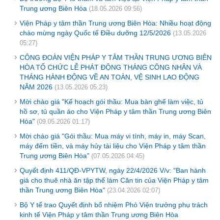
Trung ương Biên Hòa
(18.05.2026 09:56)
Viện Pháp y tâm thần Trung ương Biên Hòa: Nhiều hoạt động
chào mừng ngày Quốc tế Điều dưỡng 12/5/2026
(13.05.2026
05:27)
CÔNG ĐOÀN VIỆN PHÁP Y TÂM THẦN TRUNG ƯƠNG BIÊN
HÒA TỔ CHỨC LỄ PHÁT ĐỘNG THÁNG CÔNG NHÂN VÀ
THÁNG HÀNH ĐỘNG VỀ AN TOÀN, VỆ SINH LAO ĐỘNG
NĂM 2026
(13.05.2026 05:23)
Mời chào giá "Kế hoạch gói thầu: Mua bàn ghế làm việc, tủ
hồ sơ, tủ quần áo cho Viện Pháp y tâm thần Trung ương Biên
Hòa"
(09.05.2026 01:17)
Mời chào giá "Gói thầu: Mua máy vi tính, máy in, máy Scan,
máy đếm tiền, và máy hủy tài liệu cho Viện Pháp y tâm thần
Trung ương Biên Hòa"
(07.05.2026 04:45)
Quyết định 411/QĐ-VPYTW, ngày 22/4/2026 V/v: "Ban hành
giá cho thuê nhà ăn tập thể làm Căn tin của Viện Pháp y tâm
thần Trung ương Biên Hòa"
(23.04.2026 02:07)
Bộ Y tế trao Quyết định bổ nhiệm Phó Viện trưởng phụ trách
kinh tế Viện Pháp y tâm thần Trung ương Biên Hòa