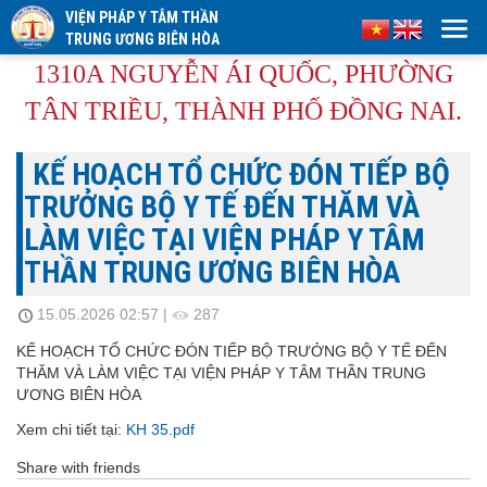
VIỆN PHÁP Y TÂM THẦN
TRUNG ƯƠNG BIÊN HÒA
1310A NGUYỄN ÁI QUỐC, PHƯỜNG
TÂN TRIỀU, THÀNH PHỐ ĐỒNG NAI.
KẾ HOẠCH TỔ CHỨC ĐÓN TIẾP BỘ
TRƯỞNG BỘ Y TẾ ĐẾN THĂM VÀ
LÀM VIỆC TẠI VIỆN PHÁP Y TÂM
THẦN TRUNG ƯƠNG BIÊN HÒA
15.05.2026 02:57
|
287
KẾ HOẠCH TỔ CHỨC ĐÓN TIẾP BỘ TRƯỞNG BỘ Y TẾ ĐẾN
THĂM VÀ LÀM VIỆC TẠI VIỆN PHÁP Y TÂM THẦN TRUNG
ƯƠNG BIÊN HÒA
Xem chi tiết tại:
KH 35.pdf
Share with friends