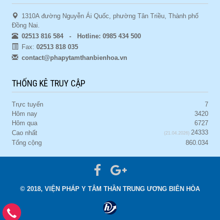
1310A đường Nguyễn Ái Quốc, phường Tân Triều, Thành phố
Đồng Nai.
02513 816 584 - Hotline: 0985 434 500
Fax:
02513 818 035
contact@phapytamthanbienhoa.vn
THỐNG KÊ TRUY CẬP
Trực tuyến
7
Hôm nay
3420
Hôm qua
6727
24333
Cao nhất
(21.04.2026)
Tổng cộng
860.034
© 2018, VIỆN PHÁP Y TÂM THẦN TRUNG ƯƠNG BIÊN HÒA