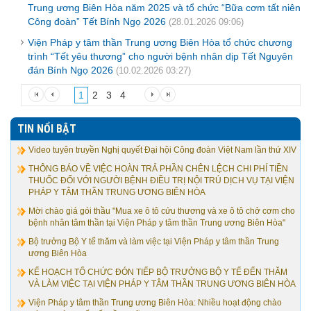
Trung ương Biên Hòa năm 2025 và tổ chức “Bữa cơm tất niên
Công đoàn” Tết Bính Ngọ 2026
(28.01.2026 09:06)
Viện Pháp y tâm thần Trung ương Biên Hòa tổ chức chương
trình “Tết yêu thương” cho người bệnh nhân dịp Tết Nguyên
đán Bính Ngọ 2026
(10.02.2026 03:27)
1
2
3
4
TIN NỔI BẬT
Video tuyên truyền Nghị quyết Đại hội Công đoàn Việt Nam lần thứ XIV
THÔNG BÁO VỀ VIỆC HOÀN TRẢ PHẦN CHÊN LỆCH CHI PHÍ TIỀN
THUỐC ĐỐI VỚI NGƯỜI BỆNH ĐIỀU TRỊ NỘI TRÚ DỊCH VỤ TẠI VIỆN
PHÁP Y TÂM THẦN TRUNG ƯƠNG BIÊN HÒA
Mời chào giá gói thầu "Mua xe ô tô cứu thương và xe ô tô chở cơm cho
bệnh nhân tâm thần tại Viện Pháp y tâm thần Trung ương Biên Hòa"
Bộ trưởng Bộ Y tế thăm và làm việc tại Viện Pháp y tâm thần Trung
ương Biên Hòa
KẾ HOẠCH TỔ CHỨC ĐÓN TIẾP BỘ TRƯỞNG BỘ Y TẾ ĐẾN THĂM
VÀ LÀM VIỆC TẠI VIỆN PHÁP Y TÂM THẦN TRUNG ƯƠNG BIÊN HÒA
Viện Pháp y tâm thần Trung ương Biên Hòa: Nhiều hoạt động chào