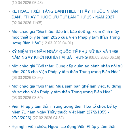
(10.04.2026 06:48)
KẾ HOẠCH XÉT TẶNG DANH HIỆU "THẦY THUỐC NHÂN
DÂN", "THẦY THUỐC ƯU TÚ" LẦN THỨ 15 - NĂM 2027
(02.04.2026 11:05)
Mời chào giá "Gói thầu: Bảo trì, bảo dưỡng, kiểm định máy
móc thiết bị y tế năm 2026 của Viện Pháp y tâm thần Trung
ương Biên Hòa"
(12.03.2026 04:01)
KỶ NIỆM 116 NĂM NGÀY QUỐC TẾ PHỤ NỮ 8/3 VÀ 1986
NĂM NGÀY KHỞI NGHĨA HAI BÀ TRƯNG
(08.03.2026 06:16)
Mời chào giá "Gói thầu: Cung cấp quần áo bệnh nhân nội trú
năm 2026 cho Viện Pháp y tâm thần Trung ương Biên Hòa"
(06.03.2026 02:56)
Mời chào giá "Gói thầu: Mua sắm bàn ghế làm việc, tủ đựng
hồ sơ cho Viện Pháp y tâm thần Trung ương Biên Hòa"
(03.03.2026 08:59)
Viện Pháp y tâm thần Trung ương Biên Hòa tổ chức Lể kỷ
niệm 71 năm Ngày Thầy thuốc Việt Nam (27/2/1955 -
27/2/2026)
(27.02.2026 04:32)
Hội nghị Viên chức, Người lao động Viện Pháp y tâm thần