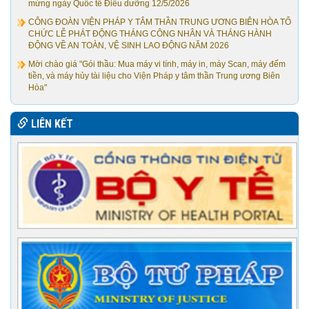
mừng ngày Quốc tế Điều dưỡng 12/5/2026
CÔNG ĐOÀN VIỆN PHÁP Y TÂM THẦN TRUNG ƯƠNG BIÊN HÒA TỔ
CHỨC LỄ PHÁT ĐỘNG THÁNG CÔNG NHÂN VÀ THÁNG HÀNH
ĐỘNG VỀ AN TOÀN, VỆ SINH LAO ĐỘNG NĂM 2026
Mời chào giá "Gói thầu: Mua máy vi tính, máy in, máy Scan, máy đếm
tiền, và máy hủy tài liệu cho Viện Pháp y tâm thần Trung ương Biên
Hòa"
LIÊN KẾT