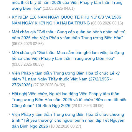
móc thiết bị y tế năm 2026 của Viện Pháp y tâm thần Trung
ương Biên Hòa"
(12.03.2026 04:01)
KỶ NIỆM 116 NĂM NGÀY QUỐC TẾ PHỤ NỮ 8/3 VÀ 1986
NĂM NGÀY KHỞI NGHĨA HAI BÀ TRƯNG
(08.03.2026 06:16)
Mời chào giá "Gói thầu: Cung cấp quần áo bệnh nhân nội trú
năm 2026 cho Viện Pháp y tâm thần Trung ương Biên Hòa"
(06.03.2026 02:56)
Mời chào giá "Gói thầu: Mua sắm bàn ghế làm việc, tủ đựng
hồ sơ cho Viện Pháp y tâm thần Trung ương Biên Hòa"
(03.03.2026 08:59)
Viện Pháp y tâm thần Trung ương Biên Hòa tổ chức Lể kỷ
niệm 71 năm Ngày Thầy thuốc Việt Nam (27/2/1955 -
27/2/2026)
(27.02.2026 04:32)
Hội nghị Viên chức, Người lao động Viện Pháp y tâm thần
Trung ương Biên Hòa năm 2025 và tổ chức “Bữa cơm tất niên
Công đoàn” Tết Bính Ngọ 2026
(28.01.2026 09:06)
Viện Pháp y tâm thần Trung ương Biên Hòa tổ chức chương
trình “Tết yêu thương” cho người bệnh nhân dịp Tết Nguyên
đán Bính Ngọ 2026
(10.02.2026 03:27)