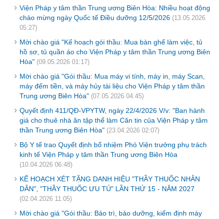
Viện Pháp y tâm thần Trung ương Biên Hòa: Nhiều hoạt động
chào mừng ngày Quốc tế Điều dưỡng 12/5/2026
(13.05.2026
05:27)
Mời chào giá "Kế hoạch gói thầu: Mua bàn ghế làm việc, tủ
hồ sơ, tủ quần áo cho Viện Pháp y tâm thần Trung ương Biên
Hòa"
(09.05.2026 01:17)
Mời chào giá "Gói thầu: Mua máy vi tính, máy in, máy Scan,
máy đếm tiền, và máy hủy tài liệu cho Viện Pháp y tâm thần
Trung ương Biên Hòa"
(07.05.2026 04:45)
Quyết định 411/QĐ-VPYTW, ngày 22/4/2026 V/v: "Ban hành
giá cho thuê nhà ăn tập thể làm Căn tin của Viện Pháp y tâm
thần Trung ương Biên Hòa"
(23.04.2026 02:07)
Bộ Y tế trao Quyết định bổ nhiệm Phó Viện trưởng phụ trách
kinh tế Viện Pháp y tâm thần Trung ương Biên Hòa
(10.04.2026 06:48)
KẾ HOẠCH XÉT TẶNG DANH HIỆU "THẦY THUỐC NHÂN
DÂN", "THẦY THUỐC ƯU TÚ" LẦN THỨ 15 - NĂM 2027
(02.04.2026 11:05)
Mời chào giá "Gói thầu: Bảo trì, bảo dưỡng, kiểm định máy