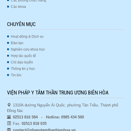
Các phòng chức năng
Các khoa
CHUYÊN MỤC
Hoạt động & Dịch vụ
Đào tạo
Nghiên cứu khoa học
Hợp tác quốc tế
Chỉ đạo tuyến
Thông tin y học
Tin tức
VIỆN PHÁP Y TÂM THẦN TRUNG ƯƠNG BIÊN HÒA
1310A đường Nguyễn Ái Quốc, phường Tân Triều, Thành phố
Đồng Nai.
02513 816 584 - Hotline: 0985 434 500
Fax:
02513 818 035
contact@phapytamthanbienhoa.vn