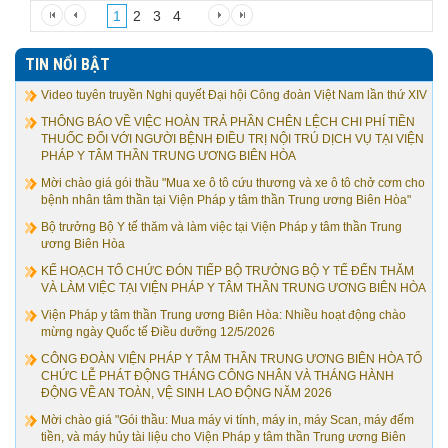
1
2
3
4
TIN NỔI BẬT
Video tuyên truyền Nghị quyết Đại hội Công đoàn Việt Nam lần thứ XIV
THÔNG BÁO VỀ VIỆC HOÀN TRẢ PHẦN CHÊN LỆCH CHI PHÍ TIỀN
THUỐC ĐỐI VỚI NGƯỜI BỆNH ĐIỀU TRỊ NỘI TRÚ DỊCH VỤ TẠI VIỆN
PHÁP Y TÂM THẦN TRUNG ƯƠNG BIÊN HÒA
Mời chào giá gói thầu "Mua xe ô tô cứu thương và xe ô tô chở cơm cho
bệnh nhân tâm thần tại Viện Pháp y tâm thần Trung ương Biên Hòa"
Bộ trưởng Bộ Y tế thăm và làm việc tại Viện Pháp y tâm thần Trung
ương Biên Hòa
KẾ HOẠCH TỔ CHỨC ĐÓN TIẾP BỘ TRƯỞNG BỘ Y TẾ ĐẾN THĂM
VÀ LÀM VIỆC TẠI VIỆN PHÁP Y TÂM THẦN TRUNG ƯƠNG BIÊN HÒA
Viện Pháp y tâm thần Trung ương Biên Hòa: Nhiều hoạt động chào
mừng ngày Quốc tế Điều dưỡng 12/5/2026
CÔNG ĐOÀN VIỆN PHÁP Y TÂM THẦN TRUNG ƯƠNG BIÊN HÒA TỔ
CHỨC LỄ PHÁT ĐỘNG THÁNG CÔNG NHÂN VÀ THÁNG HÀNH
ĐỘNG VỀ AN TOÀN, VỆ SINH LAO ĐỘNG NĂM 2026
Mời chào giá "Gói thầu: Mua máy vi tính, máy in, máy Scan, máy đếm
tiền, và máy hủy tài liệu cho Viện Pháp y tâm thần Trung ương Biên