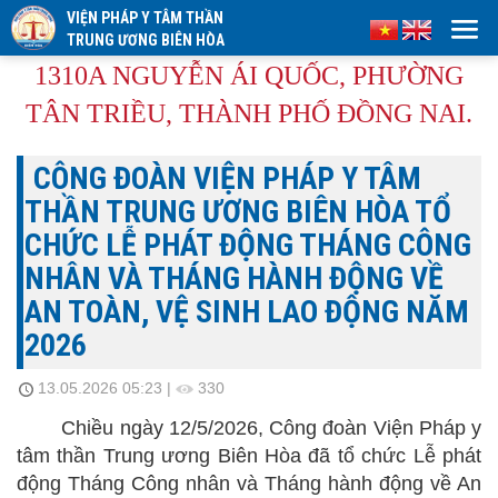
VIỆN PHÁP Y TÂM THẦN
TRUNG ƯƠNG BIÊN HÒA
1310A NGUYỄN ÁI QUỐC, PHƯỜNG
TÂN TRIỀU, THÀNH PHỐ ĐỒNG NAI.
CÔNG ĐOÀN VIỆN PHÁP Y TÂM
THẦN TRUNG ƯƠNG BIÊN HÒA TỔ
CHỨC LỄ PHÁT ĐỘNG THÁNG CÔNG
NHÂN VÀ THÁNG HÀNH ĐỘNG VỀ
AN TOÀN, VỆ SINH LAO ĐỘNG NĂM
2026
13.05.2026 05:23
|
330
Chiều ngày 12/5/2026, Công đoàn Viện Pháp y
tâm thần Trung ương Biên Hòa đã tổ chức Lễ phát
động Tháng Công nhân và Tháng hành động về An