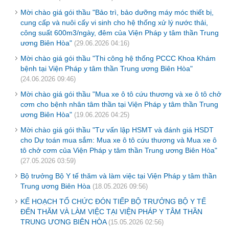
Mời chào giá gói thầu "Bảo trì, bảo dưỡng máy móc thiết bị,
cung cấp và nuôi cấy vi sinh cho hệ thống xử lý nước thải,
công suất 600m3/ngày, đêm của Viện Pháp y tâm thần Trung
ương Biên Hòa"
(29.06.2026 04:16)
Mời chào giá gói thầu "Thi công hệ thống PCCC Khoa Khám
bệnh tại Viện Pháp y tâm thần Trung ương Biên Hòa"
(24.06.2026 09:46)
Mời chào giá gói thầu "Mua xe ô tô cứu thương và xe ô tô chở
cơm cho bệnh nhân tâm thần tại Viện Pháp y tâm thần Trung
ương Biên Hòa"
(19.06.2026 04:25)
Mời chào giá gói thầu "Tư vấn lập HSMT và đánh giá HSDT
cho Dự toán mua sắm: Mua xe ô tô cứu thương và Mua xe ô
tô chở cơm của Viện Pháp y tâm thần Trung ương Biên Hòa"
(27.05.2026 03:59)
Bộ trưởng Bộ Y tế thăm và làm việc tại Viện Pháp y tâm thần
Trung ương Biên Hòa
(18.05.2026 09:56)
KẾ HOẠCH TỔ CHỨC ĐÓN TIẾP BỘ TRƯỞNG BỘ Y TẾ
ĐẾN THĂM VÀ LÀM VIỆC TẠI VIỆN PHÁP Y TÂM THẦN
TRUNG ƯƠNG BIÊN HÒA
(15.05.2026 02:56)