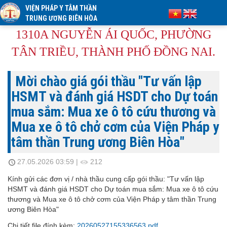
VIỆN PHÁP Y TÂM THẦN
TRUNG ƯƠNG BIÊN HÒA
1310A NGUYỄN ÁI QUỐC, PHƯỜNG
TÂN TRIỀU, THÀNH PHỐ ĐỒNG NAI.
Mời chào giá gói thầu "Tư vấn lập
HSMT và đánh giá HSDT cho Dự toán
mua sắm: Mua xe ô tô cứu thương và
Mua xe ô tô chở cơm của Viện Pháp y
tâm thần Trung ương Biên Hòa"
27.05.2026 03:59
|
212
Kính gửi các đơn vị / nhà thầu cung cấp gói thầu: "Tư vấn lập
HSMT và đánh giá HSDT cho Dự toán mua sắm: Mua xe ô tô cứu
thương và Mua xe ô tô chở cơm của Viện Pháp y tâm thần Trung
ương Biên Hòa"
Chi tiết file đính kèm:
20260527155336563.pdf