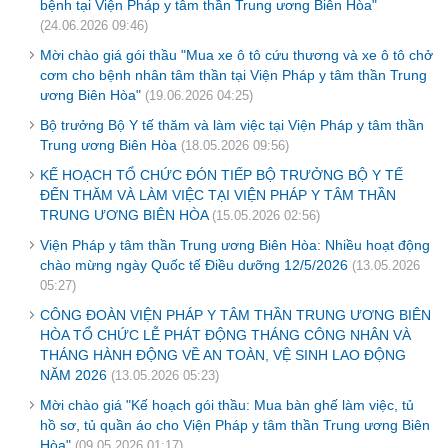
bệnh tại Viện Pháp y tâm thần Trung ương Biên Hòa"
(24.06.2026 09:46)
Mời chào giá gói thầu "Mua xe ô tô cứu thương và xe ô tô chở
cơm cho bệnh nhân tâm thần tại Viện Pháp y tâm thần Trung
ương Biên Hòa"
(19.06.2026 04:25)
Bộ trưởng Bộ Y tế thăm và làm việc tại Viện Pháp y tâm thần
Trung ương Biên Hòa
(18.05.2026 09:56)
KẾ HOẠCH TỔ CHỨC ĐÓN TIẾP BỘ TRƯỞNG BỘ Y TẾ
ĐẾN THĂM VÀ LÀM VIỆC TẠI VIỆN PHÁP Y TÂM THẦN
TRUNG ƯƠNG BIÊN HÒA
(15.05.2026 02:56)
Viện Pháp y tâm thần Trung ương Biên Hòa: Nhiều hoạt động
chào mừng ngày Quốc tế Điều dưỡng 12/5/2026
(13.05.2026
05:27)
CÔNG ĐOÀN VIỆN PHÁP Y TÂM THẦN TRUNG ƯƠNG BIÊN
HÒA TỔ CHỨC LỄ PHÁT ĐỘNG THÁNG CÔNG NHÂN VÀ
THÁNG HÀNH ĐỘNG VỀ AN TOÀN, VỆ SINH LAO ĐỘNG
NĂM 2026
(13.05.2026 05:23)
Mời chào giá "Kế hoạch gói thầu: Mua bàn ghế làm việc, tủ
hồ sơ, tủ quần áo cho Viện Pháp y tâm thần Trung ương Biên
Hòa"
(09.05.2026 01:17)