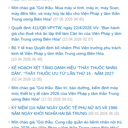
Mời chào giá "Gói thầu: Mua máy vi tính, máy in, máy Scan,
máy đếm tiền, và máy hủy tài liệu cho Viện Pháp y tâm thần
Trung ương Biên Hòa"
(07.05.2026 04:45)
Quyết định 411/QĐ-VPYTW, ngày 22/4/2026 V/v: "Ban hành
giá cho thuê nhà ăn tập thể làm Căn tin của Viện Pháp y tâm
thần Trung ương Biên Hòa"
(23.04.2026 02:07)
Bộ Y tế trao Quyết định bổ nhiệm Phó Viện trưởng phụ trách
kinh tế Viện Pháp y tâm thần Trung ương Biên Hòa
(10.04.2026 06:48)
KẾ HOẠCH XÉT TẶNG DANH HIỆU "THẦY THUỐC NHÂN
DÂN", "THẦY THUỐC ƯU TÚ" LẦN THỨ 15 - NĂM 2027
(02.04.2026 11:05)
Mời chào giá "Gói thầu: Bảo trì, bảo dưỡng, kiểm định máy
móc thiết bị y tế năm 2026 của Viện Pháp y tâm thần Trung
ương Biên Hòa"
(12.03.2026 04:01)
KỶ NIỆM 116 NĂM NGÀY QUỐC TẾ PHỤ NỮ 8/3 VÀ 1986
NĂM NGÀY KHỞI NGHĨA HAI BÀ TRƯNG
(08.03.2026 06:16)
Mời chào giá "Gói thầu: Cung cấp quần áo bệnh nhân nội trú
năm 2026 cho Viện Pháp y tâm thần Trung ương Biên Hòa"