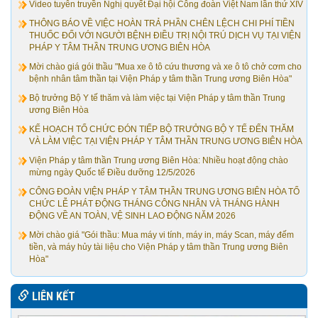
Video tuyên truyền Nghị quyết Đại hội Công đoàn Việt Nam lần thứ XIV
THÔNG BÁO VỀ VIỆC HOÀN TRẢ PHẦN CHÊN LỆCH CHI PHÍ TIỀN
THUỐC ĐỐI VỚI NGƯỜI BỆNH ĐIỀU TRỊ NỘI TRÚ DỊCH VỤ TẠI VIỆN
PHÁP Y TÂM THẦN TRUNG ƯƠNG BIÊN HÒA
Mời chào giá gói thầu "Mua xe ô tô cứu thương và xe ô tô chở cơm cho
bệnh nhân tâm thần tại Viện Pháp y tâm thần Trung ương Biên Hòa"
Bộ trưởng Bộ Y tế thăm và làm việc tại Viện Pháp y tâm thần Trung
ương Biên Hòa
KẾ HOẠCH TỔ CHỨC ĐÓN TIẾP BỘ TRƯỞNG BỘ Y TẾ ĐẾN THĂM
VÀ LÀM VIỆC TẠI VIỆN PHÁP Y TÂM THẦN TRUNG ƯƠNG BIÊN HÒA
Viện Pháp y tâm thần Trung ương Biên Hòa: Nhiều hoạt động chào
mừng ngày Quốc tế Điều dưỡng 12/5/2026
CÔNG ĐOÀN VIỆN PHÁP Y TÂM THẦN TRUNG ƯƠNG BIÊN HÒA TỔ
CHỨC LỄ PHÁT ĐỘNG THÁNG CÔNG NHÂN VÀ THÁNG HÀNH
ĐỘNG VỀ AN TOÀN, VỆ SINH LAO ĐỘNG NĂM 2026
Mời chào giá "Gói thầu: Mua máy vi tính, máy in, máy Scan, máy đếm
tiền, và máy hủy tài liệu cho Viện Pháp y tâm thần Trung ương Biên
Hòa"
LIÊN KẾT