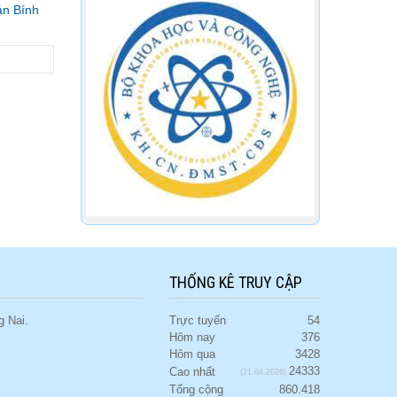
án Bính
THỐNG KÊ TRUY CẬP
 Nai.
Trực tuyến
54
Hôm nay
376
Hôm qua
3428
24333
Cao nhất
(21.04.2026)
Tổng cộng
860.418