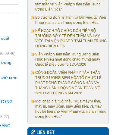
tâm thần tại Viện Pháp y tâm thần Trung
ương Biên Hòa"
Bộ trưởng Bộ Y tế thăm và làm việc tại Viện
Pháp y tâm thần Trung ương Biên Hòa
KẾ HOẠCH TỔ CHỨC ĐÓN TIẾP BỘ
TRƯỞNG BỘ Y TẾ ĐẾN THĂM VÀ LÀM
 suất
VIỆC TẠI VIỆN PHÁP Y TÂM THẦN TRUNG
ƯƠNG BIÊN HÒA
26 09:46)
Viện Pháp y tâm thần Trung ương Biên
Hòa: Nhiều hoạt động chào mừng ngày
g ương
Quốc tế Điều dưỡng 12/5/2026
CÔNG ĐOÀN VIỆN PHÁP Y TÂM THẦN
ô chở cơm
TRUNG ƯƠNG BIÊN HÒA TỔ CHỨC LỄ
PHÁT ĐỘNG THÁNG CÔNG NHÂN VÀ
THÁNG HÀNH ĐỘNG VỀ AN TOÀN, VỆ
SINH LAO ĐỘNG NĂM 2026
G ƯƠNG
Mời chào giá "Gói thầu: Mua máy vi tính,
máy in, máy Scan, máy đếm tiền, và máy
hủy tài liệu cho Viện Pháp y tâm thần Trung
ương Biên Hòa"
5:27)
THÁNG
LIÊN KẾT