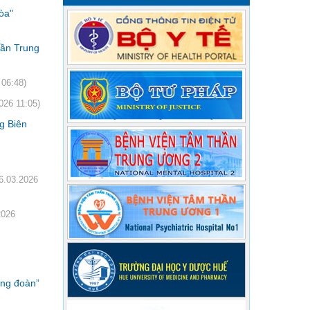
òa"
hần Trung
 06:48)
026 11:05)
g Biên
6.03.2026
2026
ông đoàn”