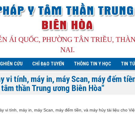
ỄN ÁI QUỐC, PHƯỜNG TÂN TRIỀU, THÀ
NAI.
GHIÊN CỨU
CHỈ ĐẠO TUYẾN
THÔNG TIN Y HỌC
TIN T
 vi tính, máy in, máy Scan, máy đếm tiền
y tâm thần Trung ương Biên Hòa"
y vi tính, máy in, máy Scan, máy đếm tiền, và máy hủy tài liệu cho Vi