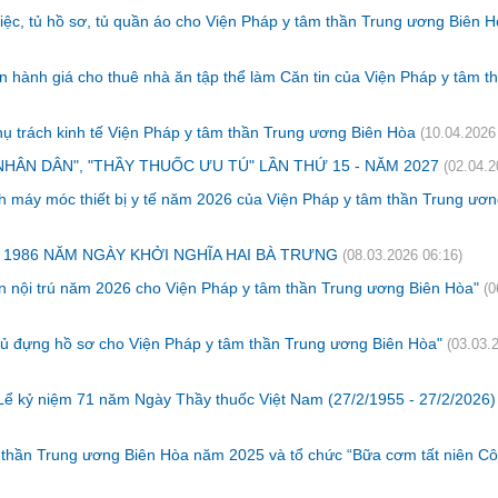
iệc, tủ hồ sơ, tủ quần áo cho Viện Pháp y tâm thần Trung ương Biên H
 hành giá cho thuê nhà ăn tập thể làm Căn tin của Viện Pháp y tâm t
hụ trách kinh tế Viện Pháp y tâm thần Trung ương Biên Hòa
(10.04.2026
HÂN DÂN", "THẦY THUỐC ƯU TÚ" LẦN THỨ 15 - NĂM 2027
(02.04.2
nh máy móc thiết bị y tế năm 2026 của Viện Pháp y tâm thần Trung ươn
 1986 NĂM NGÀY KHỞI NGHĨA HAI BÀ TRƯNG
(08.03.2026 06:16)
n nội trú năm 2026 cho Viện Pháp y tâm thần Trung ương Biên Hòa"
(0
 tủ đựng hồ sơ cho Viện Pháp y tâm thần Trung ương Biên Hòa"
(03.03.
Lể kỷ niệm 71 năm Ngày Thầy thuốc Việt Nam (27/2/1955 - 27/2/2026)
m thần Trung ương Biên Hòa năm 2025 và tổ chức “Bữa cơm tất niên C