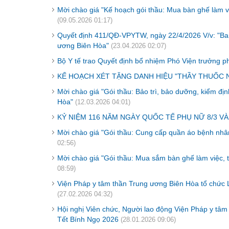
Mời chào giá "Kế hoạch gói thầu: Mua bàn ghế làm v
(09.05.2026 01:17)
Quyết định 411/QĐ-VPYTW, ngày 22/4/2026 V/v: "Ban
ương Biên Hòa"
(23.04.2026 02:07)
Bộ Y tế trao Quyết định bổ nhiệm Phó Viện trưởng p
KẾ HOẠCH XÉT TẶNG DANH HIỆU "THẦY THUỐC N
Mời chào giá "Gói thầu: Bảo trì, bảo dưỡng, kiểm đị
Hòa"
(12.03.2026 04:01)
KỶ NIỆM 116 NĂM NGÀY QUỐC TẾ PHỤ NỮ 8/3 VÀ
Mời chào giá "Gói thầu: Cung cấp quần áo bệnh nhâ
02:56)
Mời chào giá "Gói thầu: Mua sắm bàn ghế làm việc,
08:59)
Viện Pháp y tâm thần Trung ương Biên Hòa tổ chức 
(27.02.2026 04:32)
Hội nghị Viên chức, Người lao động Viện Pháp y tâ
Tết Bính Ngọ 2026
(28.01.2026 09:06)