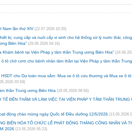
ệt Nam lần thứ XIV
(22.07.2026 10:20)
iết bị, cung cấp và nuôi cấy vi sinh cho hệ thống xử lý nước thải, công
ơng Biên Hòa"
(29.06.2026 04:16)
a Khám bệnh tại Viện Pháp y tâm thần Trung ương Biên Hòa"
(24.06.20
e ô tô chở cơm cho bệnh nhân tâm thần tại Viện Pháp y tâm thần Trun
iá HSDT cho Dự toán mua sắm: Mua xe ô tô cứu thương và Mua xe ô t
.05.2026 03:59)
 tâm thần Trung ương Biên Hòa
(18.05.2026 09:56)
 TẾ ĐẾN THĂM VÀ LÀM VIỆC TẠI VIỆN PHÁP Y TÂM THẦN TRUN
hoạt động chào mừng ngày Quốc tế Điều dưỡng 12/5/2026
(13.05.2026 0
NG BIÊN HÒA TỔ CHỨC LỄ PHÁT ĐỘNG THÁNG CÔNG NHÂN VÀ 
M 2026
(13.05.2026 05:23)