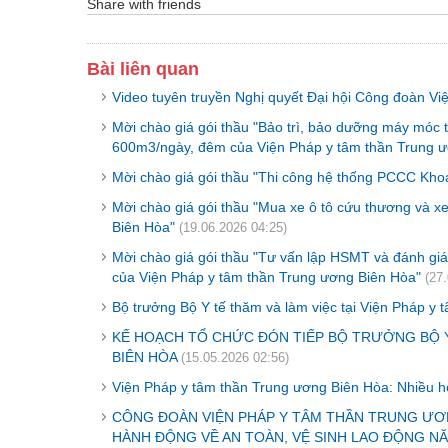
Share with friends
Bài liên quan
Video tuyên truyền Nghị quyết Đại hội Công đoàn Vi
Mời chào giá gói thầu "Bảo trì, bảo dưỡng máy móc th
600m3/ngày, đêm của Viện Pháp y tâm thần Trung ư
Mời chào giá gói thầu "Thi công hệ thống PCCC Kho
Mời chào giá gói thầu "Mua xe ô tô cứu thương và x
Biên Hòa"
(19.06.2026 04:25)
Mời chào giá gói thầu "Tư vấn lập HSMT và đánh g
của Viện Pháp y tâm thần Trung ương Biên Hòa"
(27
Bộ trưởng Bộ Y tế thăm và làm việc tại Viện Pháp y
KẾ HOẠCH TỔ CHỨC ĐÓN TIẾP BỘ TRƯỞNG BỘ Y
BIÊN HÒA
(15.05.2026 02:56)
Viện Pháp y tâm thần Trung ương Biên Hòa: Nhiều 
CÔNG ĐOÀN VIỆN PHÁP Y TÂM THẦN TRUNG ƯƠ
HÀNH ĐỘNG VỀ AN TOÀN, VỆ SINH LAO ĐỘNG NĂ