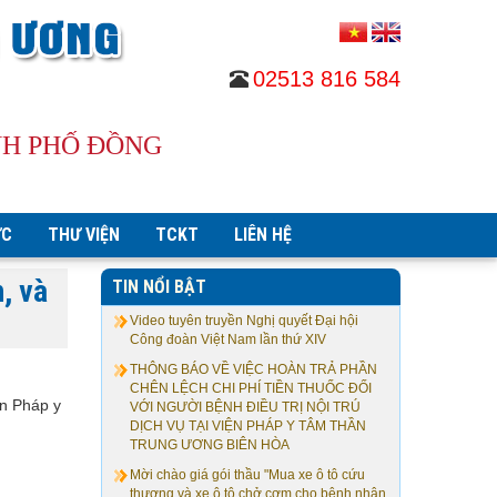
02513 816 584
NH PHỐ ĐỒNG
ỨC
THƯ VIỆN
TCKT
LIÊN HỆ
, và
TIN NỔI BẬT
Video tuyên truyền Nghị quyết Đại hội
Công đoàn Việt Nam lần thứ XIV
THÔNG BÁO VỀ VIỆC HOÀN TRẢ PHẦN
CHÊN LỆCH CHI PHÍ TIỀN THUỐC ĐỐI
ện Pháp y
VỚI NGƯỜI BỆNH ĐIỀU TRỊ NỘI TRÚ
DỊCH VỤ TẠI VIỆN PHÁP Y TÂM THẦN
TRUNG ƯƠNG BIÊN HÒA
Mời chào giá gói thầu "Mua xe ô tô cứu
thương và xe ô tô chở cơm cho bệnh nhân