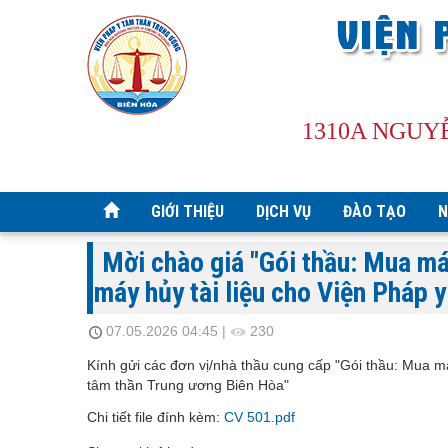
1310A NGUY
GIỚI THIỆU
DỊCH VỤ
ĐÀO TẠO
N
Mời chào giá "Gói thầu: Mua máy
máy hủy tài liệu cho Viện Pháp 
07.05.2026 04:45
|
230
Kính gửi các đơn vị/nhà thầu cung cấp "Gói thầu: Mua má
tâm thần Trung ương Biên Hòa"
Chi tiết file đính kèm:
CV 501.pdf