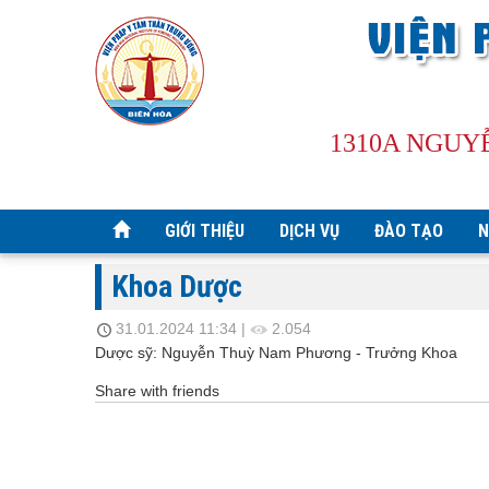
1310A NGUY
GIỚI THIỆU
DỊCH VỤ
ĐÀO TẠO
N
Khoa Dược
31.01.2024 11:34
|
2.054
Dược sỹ: Nguyễn Thuỳ Nam Phương - Trưởng Khoa
Share with friends