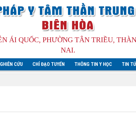
ỄN ÁI QUỐC, PHƯỜNG TÂN TRIỀU, THÀ
NAI.
GHIÊN CỨU
CHỈ ĐẠO TUYẾN
THÔNG TIN Y HỌC
TIN T