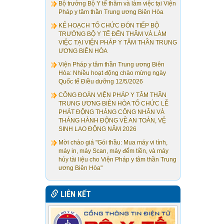
Bộ trưởng Bộ Y tế thăm và làm việc tại Viện
Pháp y tâm thần Trung ương Biên Hòa
KẾ HOẠCH TỔ CHỨC ĐÓN TIẾP BỘ
TRƯỞNG BỘ Y TẾ ĐẾN THĂM VÀ LÀM
VIỆC TẠI VIỆN PHÁP Y TÂM THẦN TRUNG
ƯƠNG BIÊN HÒA
Viện Pháp y tâm thần Trung ương Biên
Hòa: Nhiều hoạt động chào mừng ngày
Quốc tế Điều dưỡng 12/5/2026
CÔNG ĐOÀN VIỆN PHÁP Y TÂM THẦN
TRUNG ƯƠNG BIÊN HÒA TỔ CHỨC LỄ
PHÁT ĐỘNG THÁNG CÔNG NHÂN VÀ
THÁNG HÀNH ĐỘNG VỀ AN TOÀN, VỆ
SINH LAO ĐỘNG NĂM 2026
Mời chào giá "Gói thầu: Mua máy vi tính,
máy in, máy Scan, máy đếm tiền, và máy
hủy tài liệu cho Viện Pháp y tâm thần Trung
ương Biên Hòa"
LIÊN KẾT