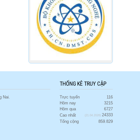
THỐNG KÊ TRUY CẬP
 Nai.
Trực tuyến
116
Hôm nay
3215
Hôm qua
6727
24333
Cao nhất
(21.04.2026)
Tổng cộng
859.829