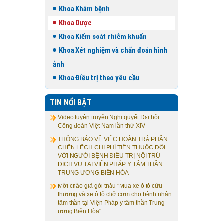
Khoa Khám bệnh
Khoa Dược
Khoa Kiểm soát nhiễm khuẩn
Khoa Xét nghiệm và chẩn đoán hình
ảnh
Khoa Điều trị theo yêu cầu
TIN NỔI BẬT
Video tuyên truyền Nghị quyết Đại hội
Công đoàn Việt Nam lần thứ XIV
THÔNG BÁO VỀ VIỆC HOÀN TRẢ PHẦN
CHÊN LỆCH CHI PHÍ TIỀN THUỐC ĐỐI
VỚI NGƯỜI BỆNH ĐIỀU TRỊ NỘI TRÚ
DỊCH VỤ TẠI VIỆN PHÁP Y TÂM THẦN
TRUNG ƯƠNG BIÊN HÒA
Mời chào giá gói thầu "Mua xe ô tô cứu
thương và xe ô tô chở cơm cho bệnh nhân
tâm thần tại Viện Pháp y tâm thần Trung
ương Biên Hòa"