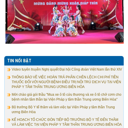
TIN NỔI BẬT
Video tuyên truyền Nghị quyết Đại hội Công đoàn Việt Nam lần thứ XIV
THÔNG BÁO VỀ VIỆC HOÀN TRẢ PHẦN CHÊN LỆCH CHI PHÍ TIỀN
THUỐC ĐỐI VỚI NGƯỜI BỆNH ĐIỀU TRỊ NỘI TRÚ DỊCH VỤ TẠI VIỆN
PHÁP Y TÂM THẦN TRUNG ƯƠNG BIÊN HÒA
Mời chào giá gói thầu "Mua xe ô tô cứu thương và xe ô tô chở cơm cho
bệnh nhân tâm thần tại Viện Pháp y tâm thần Trung ương Biên Hòa"
Bộ trưởng Bộ Y tế thăm và làm việc tại Viện Pháp y tâm thần Trung
ương Biên Hòa
KẾ HOẠCH TỔ CHỨC ĐÓN TIẾP BỘ TRƯỞNG BỘ Y TẾ ĐẾN THĂM
VÀ LÀM VIỆC TẠI VIỆN PHÁP Y TÂM THẦN TRUNG ƯƠNG BIÊN HÒA