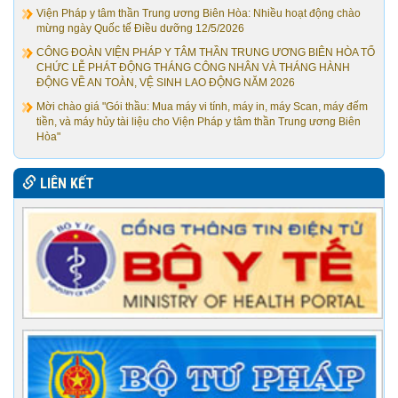
Viện Pháp y tâm thần Trung ương Biên Hòa: Nhiều hoạt động chào
mừng ngày Quốc tế Điều dưỡng 12/5/2026
CÔNG ĐOÀN VIỆN PHÁP Y TÂM THẦN TRUNG ƯƠNG BIÊN HÒA TỔ
CHỨC LỄ PHÁT ĐỘNG THÁNG CÔNG NHÂN VÀ THÁNG HÀNH
ĐỘNG VỀ AN TOÀN, VỆ SINH LAO ĐỘNG NĂM 2026
Mời chào giá "Gói thầu: Mua máy vi tính, máy in, máy Scan, máy đếm
tiền, và máy hủy tài liệu cho Viện Pháp y tâm thần Trung ương Biên
Hòa"
LIÊN KẾT