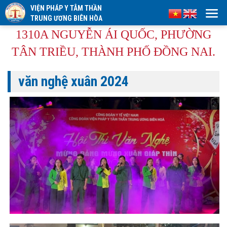
VIỆN PHÁP Y TÂM THẦN
TRUNG ƯƠNG BIÊN HÒA
1310A NGUYỄN ÁI QUỐC, PHƯỜNG
TÂN TRIỀU, THÀNH PHỐ ĐỒNG NAI.
văn nghệ xuân 2024