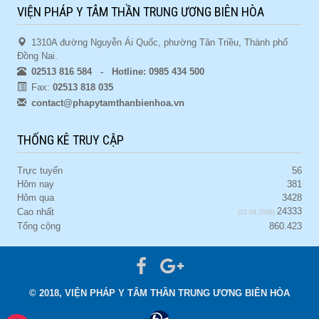
VIỆN PHÁP Y TÂM THẦN TRUNG ƯƠNG BIÊN HÒA
1310A đường Nguyễn Ái Quốc, phường Tân Triều, Thành phố
Đồng Nai.
02513 816 584 - Hotline: 0985 434 500
Fax:
02513 818 035
contact@phapytamthanbienhoa.vn
THỐNG KÊ TRUY CẬP
Trực tuyến
56
Hôm nay
381
Hôm qua
3428
24333
Cao nhất
(21.04.2026)
Tổng cộng
860.423
© 2018, VIỆN PHÁP Y TÂM THẦN TRUNG ƯƠNG BIÊN HÒA