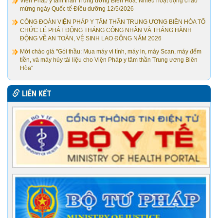
Viện Pháp y tâm thần Trung ương Biên Hòa: Nhiều hoạt động chào
mừng ngày Quốc tế Điều dưỡng 12/5/2026
CÔNG ĐOÀN VIỆN PHÁP Y TÂM THẦN TRUNG ƯƠNG BIÊN HÒA TỔ
CHỨC LỄ PHÁT ĐỘNG THÁNG CÔNG NHÂN VÀ THÁNG HÀNH
ĐỘNG VỀ AN TOÀN, VỆ SINH LAO ĐỘNG NĂM 2026
Mời chào giá "Gói thầu: Mua máy vi tính, máy in, máy Scan, máy đếm
tiền, và máy hủy tài liệu cho Viện Pháp y tâm thần Trung ương Biên
Hòa"
LIÊN KẾT