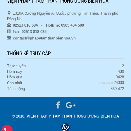
VIỆN PHÁP Y TÂM THẦN TRUNG ƯƠNG BIÊN HÒA
1310A đường Nguyễn Ái Quốc, phường Tân Triều, Thành phố
Đồng Nai.
02513 816 584 - Hotline: 0985 434 500
Fax:
02513 818 035
contact@phapytamthanbienhoa.vn
THỐNG KÊ TRUY CẬP
Trực tuyến
2
Hôm nay
430
Hôm qua
3428
24333
Cao nhất
(21.04.2026)
Tổng cộng
860.472
© 2018, VIỆN PHÁP Y TÂM THẦN TRUNG ƯƠNG BIÊN HÒA