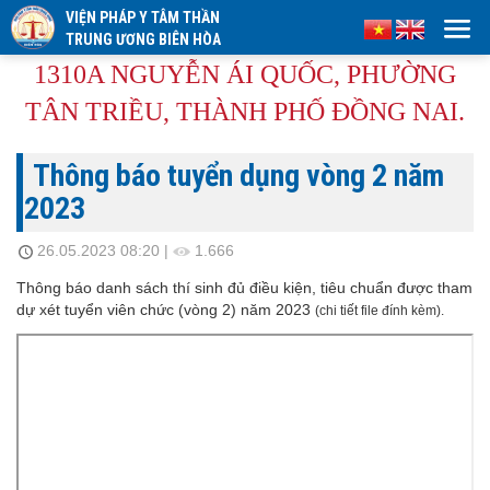
VIỆN PHÁP Y TÂM THẦN
TRUNG ƯƠNG BIÊN HÒA
1310A NGUYỄN ÁI QUỐC, PHƯỜNG
TÂN TRIỀU, THÀNH PHỐ ĐỒNG NAI.
Thông báo tuyển dụng vòng 2 năm
2023
26.05.2023 08:20
|
1.666
Thông báo danh sách thí sinh đủ điều kiện, tiêu chuẩn được tham
dự xét tuyển viên chức (vòng 2) năm 2023
(chi tiết file đính kèm).