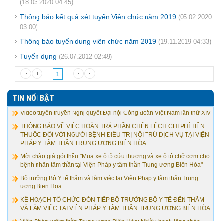
(18.03.2020 04:45)
Thông báo kết quả xét tuyển Viên chức năm 2019
(05.02.2020
03:00)
Thông báo tuyển dung viên chức năm 2019
(19.11.2019 04:33)
Tuyển dụng
(26.07.2012 02:49)
1
TIN NỔI BẬT
Video tuyên truyền Nghị quyết Đại hội Công đoàn Việt Nam lần thứ XIV
THÔNG BÁO VỀ VIỆC HOÀN TRẢ PHẦN CHÊN LỆCH CHI PHÍ TIỀN
THUỐC ĐỐI VỚI NGƯỜI BỆNH ĐIỀU TRỊ NỘI TRÚ DỊCH VỤ TẠI VIỆN
PHÁP Y TÂM THẦN TRUNG ƯƠNG BIÊN HÒA
Mời chào giá gói thầu "Mua xe ô tô cứu thương và xe ô tô chở cơm cho
bệnh nhân tâm thần tại Viện Pháp y tâm thần Trung ương Biên Hòa"
Bộ trưởng Bộ Y tế thăm và làm việc tại Viện Pháp y tâm thần Trung
ương Biên Hòa
KẾ HOẠCH TỔ CHỨC ĐÓN TIẾP BỘ TRƯỞNG BỘ Y TẾ ĐẾN THĂM
VÀ LÀM VIỆC TẠI VIỆN PHÁP Y TÂM THẦN TRUNG ƯƠNG BIÊN HÒA