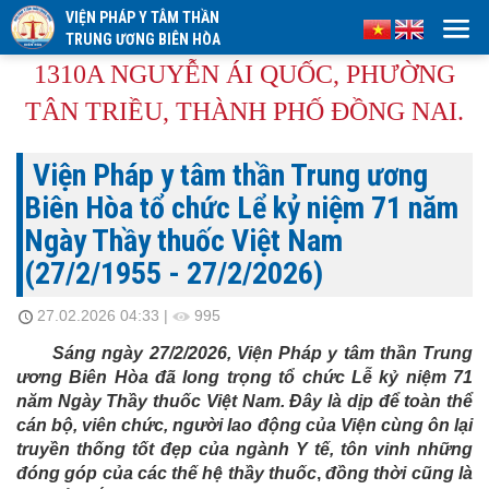
VIỆN PHÁP Y TÂM THẦN
TRUNG ƯƠNG BIÊN HÒA
1310A NGUYỄN ÁI QUỐC, PHƯỜNG
TÂN TRIỀU, THÀNH PHỐ ĐỒNG NAI.
Viện Pháp y tâm thần Trung ương
Biên Hòa tổ chức Lể kỷ niệm 71 năm
Ngày Thầy thuốc Việt Nam
(27/2/1955 - 27/2/2026)
27.02.2026 04:33
|
995
Sáng ngày 2
7
/2/202
6
, Viện Pháp y tâm thần Trung
ương Biên Hòa đã long trọng tổ chức Lễ kỷ niệm 7
1
năm Ngày Thầy thuốc Việt Nam. Đây là dịp để toàn thể
cán bộ, viên chức, người lao động của Viện cùng ôn lại
truyền thống tốt đẹp của ngành Y tế, tôn vinh những
đóng góp của các thế hệ thầy thuốc
,
đồng thời cũng là