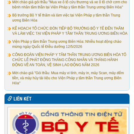
Mời chào giá gói thầu "Mua xe ô tô cứu thương và xe ô tô chở cơm cho
bệnh nhân tâm thần tại Viện Pháp y tâm thần Trung ương Biên Hòa"
Bộ trưởng Bộ Y tế thăm và làm việc tại Viện Pháp y tâm thần Trung
ương Biên Hòa
KẾ HOẠCH TỔ CHỨC ĐÓN TIẾP BỘ TRƯỞNG BỘ Y TẾ ĐẾN THĂM
VÀ LÀM VIỆC TẠI VIỆN PHÁP Y TÂM THẦN TRUNG ƯƠNG BIÊN HÒA
Viện Pháp y tâm thần Trung ương Biên Hòa: Nhiều hoạt động chào
mừng ngày Quốc tế Điều dưỡng 12/5/2026
CÔNG ĐOÀN VIỆN PHÁP Y TÂM THẦN TRUNG ƯƠNG BIÊN HÒA TỔ
CHỨC LỄ PHÁT ĐỘNG THÁNG CÔNG NHÂN VÀ THÁNG HÀNH
ĐỘNG VỀ AN TOÀN, VỆ SINH LAO ĐỘNG NĂM 2026
Mời chào giá "Gói thầu: Mua máy vi tính, máy in, máy Scan, máy đếm
tiền, và máy hủy tài liệu cho Viện Pháp y tâm thần Trung ương Biên
Hòa"
LIÊN KẾT