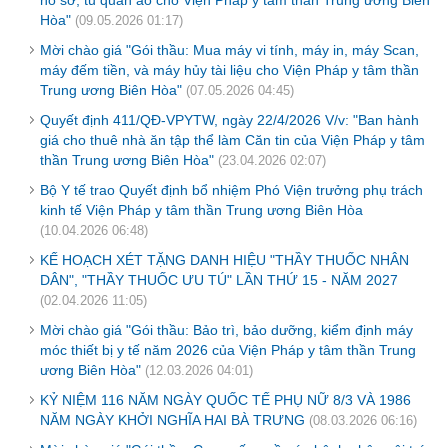
Hòa"
(09.05.2026 01:17)
Mời chào giá "Gói thầu: Mua máy vi tính, máy in, máy Scan,
máy đếm tiền, và máy hủy tài liệu cho Viện Pháp y tâm thần
Trung ương Biên Hòa"
(07.05.2026 04:45)
Quyết định 411/QĐ-VPYTW, ngày 22/4/2026 V/v: "Ban hành
giá cho thuê nhà ăn tập thể làm Căn tin của Viện Pháp y tâm
thần Trung ương Biên Hòa"
(23.04.2026 02:07)
Bộ Y tế trao Quyết định bổ nhiệm Phó Viện trưởng phụ trách
kinh tế Viện Pháp y tâm thần Trung ương Biên Hòa
(10.04.2026 06:48)
KẾ HOẠCH XÉT TẶNG DANH HIỆU "THẦY THUỐC NHÂN
DÂN", "THẦY THUỐC ƯU TÚ" LẦN THỨ 15 - NĂM 2027
(02.04.2026 11:05)
Mời chào giá "Gói thầu: Bảo trì, bảo dưỡng, kiểm định máy
móc thiết bị y tế năm 2026 của Viện Pháp y tâm thần Trung
ương Biên Hòa"
(12.03.2026 04:01)
KỶ NIỆM 116 NĂM NGÀY QUỐC TẾ PHỤ NỮ 8/3 VÀ 1986
NĂM NGÀY KHỞI NGHĨA HAI BÀ TRƯNG
(08.03.2026 06:16)