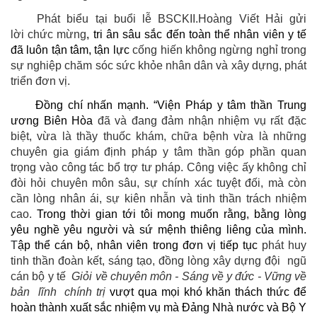
Phát biểu tại buổi lễ
BSCKII.Hoàng Viết Hải gửi
lời chức mừng
,
tri ân sâu sắc đến toàn thể nhân viên y tế
đã luôn tận tâm, tận lực
cống hiến không ngừng nghỉ trong
sự nghiệp chăm sóc sức khỏe nhân dân và xây dựng, phát
triển đơn vị
.
Đồng chí nhấn mạnh. “Viện Pháp y tâm thần Trung
ương Biên Hòa
đã và đang đảm nhận nhiệm vụ rất đặc
biệt, vừa là thầy thuốc khám, chữa bệnh vừa là những
chuyên gia giám định pháp y tâm thần góp phần quan
trọng vào công tác bổ trợ tư pháp. Công việc ấy không chỉ
đòi hỏi chuyên môn sâu, sự chính xác tuyệt đối, mà còn
cần lòng nhân ái, sự kiên nhẫn và tinh thần trách nhiệm
cao.
Trong thời gian tới tôi mong muốn rằng, bằng lòng
yêu nghề yêu người và sứ mệnh thiêng liêng của mình.
T
ập thể cán bộ, nhân viên trong đơn vị tiếp tục
phát huy
tinh thần đoàn kết, sáng tạo, đồng lòng xây dựng đội ngũ
cán bộ y tế
Giỏi về chuyên môn - Sáng về y đức - Vững về
bản
lĩnh
chính trị
vượt qua mọi khó khăn thách thức để
hoàn thành xuất sắc nhiệm vụ mà Đảng Nhà nước
và Bộ Y