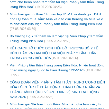
cơm cho bệnh nhân tâm thần tại Viện Pháp y tâm thần Trung
ương Biên Hòa"
(19.06.2026 04:25)
Mời chào giá gói thầu "Tư vấn lập HSMT và đánh giá HSDT
cho Dự toán mua sắm: Mua xe ô tô cứu thương và Mua xe ô
tô chở cơm của Viện Pháp y tâm thần Trung ương Biên Hòa"
(27.05.2026 03:59)
Bộ trưởng Bộ Y tế thăm và làm việc tại Viện Pháp y tâm thần
Trung ương Biên Hòa
(18.05.2026 09:56)
KẾ HOẠCH TỔ CHỨC ĐÓN TIẾP BỘ TRƯỞNG BỘ Y TẾ
ĐẾN THĂM VÀ LÀM VIỆC TẠI VIỆN PHÁP Y TÂM THẦN
TRUNG ƯƠNG BIÊN HÒA
(15.05.2026 02:56)
Viện Pháp y tâm thần Trung ương Biên Hòa: Nhiều hoạt động
chào mừng ngày Quốc tế Điều dưỡng 12/5/2026
(13.05.2026
05:27)
CÔNG ĐOÀN VIỆN PHÁP Y TÂM THẦN TRUNG ƯƠNG BIÊN
HÒA TỔ CHỨC LỄ PHÁT ĐỘNG THÁNG CÔNG NHÂN VÀ
THÁNG HÀNH ĐỘNG VỀ AN TOÀN, VỆ SINH LAO ĐỘNG
NĂM 2026
(13.05.2026 05:23)
Mời chào giá "Kế hoạch gói thầu: Mua bàn ghế làm việc, tủ
hồ sơ, tủ quần áo cho Viện Pháp y tâm thần Trung ương Biên