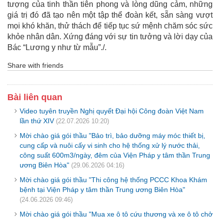
tượng của tinh thần tiên phong và lòng dũng cảm, những
giá trị đó đã tạo nên một tập thể đoàn kết, sẵn sàng vượt
mọi khó khăn, thử thách để tiếp tục sứ mệnh chăm sóc sức
khỏe nhân dân. Xứng đáng với sự tin tưởng và lời dạy của
Bác “Lương y như từ mẫu”./.
Share with friends
Bài liên quan
Video tuyên truyền Nghị quyết Đại hội Công đoàn Việt Nam
lần thứ XIV
(22.07.2026 10:20)
Mời chào giá gói thầu "Bảo trì, bảo dưỡng máy móc thiết bị,
cung cấp và nuôi cấy vi sinh cho hệ thống xử lý nước thải,
công suất 600m3/ngày, đêm của Viện Pháp y tâm thần Trung
ương Biên Hòa"
(29.06.2026 04:16)
Mời chào giá gói thầu "Thi công hệ thống PCCC Khoa Khám
bệnh tại Viện Pháp y tâm thần Trung ương Biên Hòa"
(24.06.2026 09:46)
Mời chào giá gói thầu "Mua xe ô tô cứu thương và xe ô tô chở