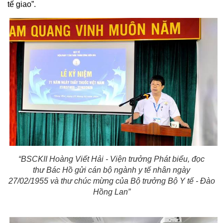
tế
giao
”
.
“
BSCKII Hoàng Viết Hải -
Viện trưởng
Phát biểu,
đọc
thư Bác Hồ gửi cán bộ ngành y tế nhân ngày
27/02/1955 và thư
chúc mừng
của Bộ trưởng Bộ Y tế - Đào
Hồng Lan
”