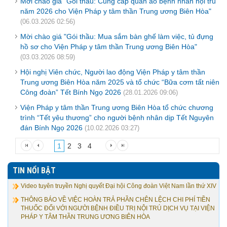
Mời chào giá "Gói thầu: Cung cấp quần áo bệnh nhân nội trú
năm 2026 cho Viện Pháp y tâm thần Trung ương Biên Hòa"
(06.03.2026 02:56)
Mời chào giá "Gói thầu: Mua sắm bàn ghế làm việc, tủ đựng
hồ sơ cho Viện Pháp y tâm thần Trung ương Biên Hòa"
(03.03.2026 08:59)
Hội nghị Viên chức, Người lao động Viện Pháp y tâm thần
Trung ương Biên Hòa năm 2025 và tổ chức “Bữa cơm tất niên
Công đoàn” Tết Bính Ngọ 2026
(28.01.2026 09:06)
Viện Pháp y tâm thần Trung ương Biên Hòa tổ chức chương
trình “Tết yêu thương” cho người bệnh nhân dịp Tết Nguyên
đán Bính Ngọ 2026
(10.02.2026 03:27)
1
2
3
4
TIN NỔI BẬT
Video tuyên truyền Nghị quyết Đại hội Công đoàn Việt Nam lần thứ XIV
THÔNG BÁO VỀ VIỆC HOÀN TRẢ PHẦN CHÊN LỆCH CHI PHÍ TIỀN
THUỐC ĐỐI VỚI NGƯỜI BỆNH ĐIỀU TRỊ NỘI TRÚ DỊCH VỤ TẠI VIỆN
PHÁP Y TÂM THẦN TRUNG ƯƠNG BIÊN HÒA