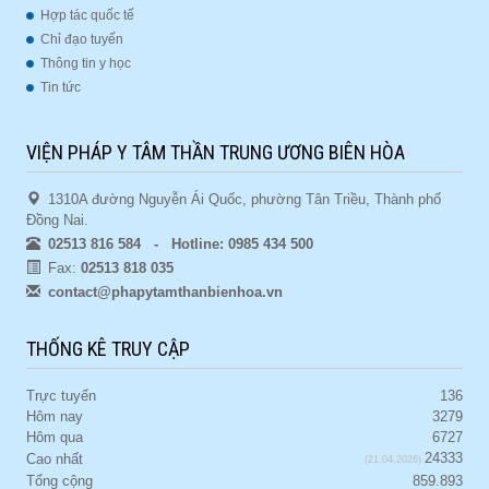
Hợp tác quốc tế
Chỉ đạo tuyến
Thông tin y học
Tin tức
VIỆN PHÁP Y TÂM THẦN TRUNG ƯƠNG BIÊN HÒA
1310A đường Nguyễn Ái Quốc, phường Tân Triều, Thành phố
Đồng Nai.
02513 816 584 - Hotline: 0985 434 500
Fax:
02513 818 035
contact@phapytamthanbienhoa.vn
THỐNG KÊ TRUY CẬP
Trực tuyến
136
Hôm nay
3279
Hôm qua
6727
24333
Cao nhất
(21.04.2026)
Tổng cộng
859.893