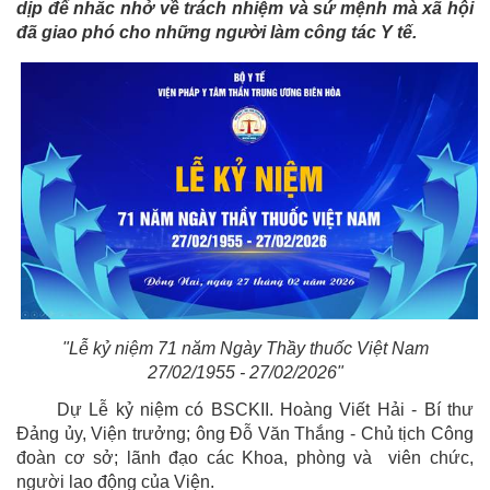
dịp để nhắc nhở về trách nhiệm và sứ mệnh mà xã hội
đã giao phó cho những người làm công tác Y tế.
"Lễ kỷ niệm 7
1
năm
N
gày
T
hầy thuốc Việt Nam
27/02/1955 - 27/02/202
6
"
Dự Lễ kỷ niệm có BSCKII
.
Hoàng Viết Hải -
Bí thư
Đảng ủy,
Viện trưởng; ông Đỗ Văn Thắng - Chủ tịch Công
đoàn cơ sở; lãnh đạo các Khoa, phòng
và
viên chức,
người lao động của Viện.