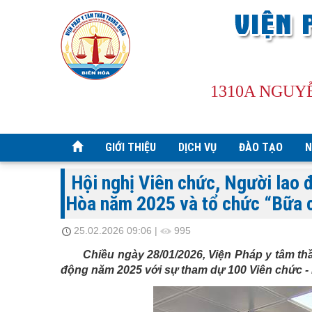
1310A NGUY
GIỚI THIỆU
DỊCH VỤ
ĐÀO TẠO
N
Hội nghị Viên chức, Người lao 
Hòa năm 2025 và tổ chức “Bữa 
25.02.2026 09:06
|
995
Chiều
ngày
28
/01/2026, Viện
Pháp y tâm th
động năm 2025 với sự tham dự
100
Viên chức
-