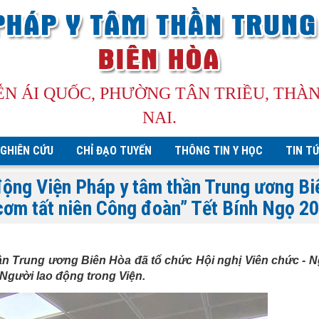
ỄN ÁI QUỐC, PHƯỜNG TÂN TRIỀU, THÀ
NAI.
GHIÊN CỨU
CHỈ ĐẠO TUYẾN
THÔNG TIN Y HỌC
TIN T
động Viện Pháp y tâm thần Trung ương Bi
cơm tất niên Công đoàn” Tết Bính Ngọ 2
ần Trung ương Biên Hòa
đã tổ chức
H
ội nghị Viên chức
-
Ng
Người lao động trong Viện.