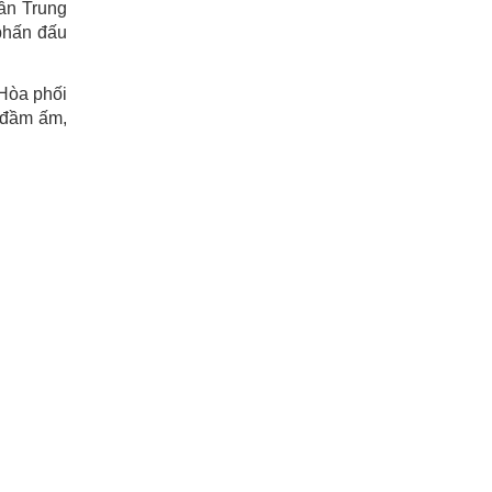
hần Trung
phấn đấu
 Hòa phối
 đầm ấm,