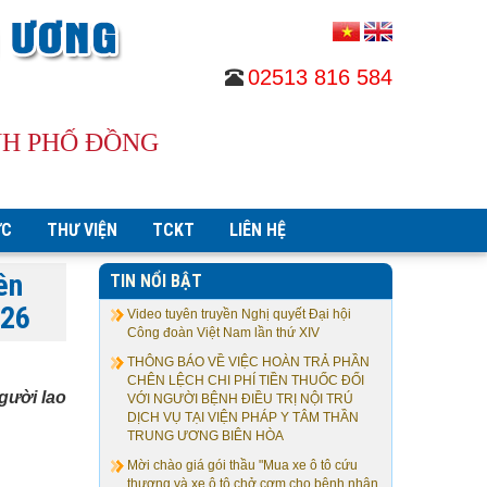
02513 816 584
NH PHỐ ĐỒNG
ỨC
THƯ VIỆN
TCKT
LIÊN HỆ
ên
TIN NỔI BẬT
026
Video tuyên truyền Nghị quyết Đại hội
Công đoàn Việt Nam lần thứ XIV
THÔNG BÁO VỀ VIỆC HOÀN TRẢ PHẦN
CHÊN LỆCH CHI PHÍ TIỀN THUỐC ĐỐI
ười lao
VỚI NGƯỜI BỆNH ĐIỀU TRỊ NỘI TRÚ
DỊCH VỤ TẠI VIỆN PHÁP Y TÂM THẦN
TRUNG ƯƠNG BIÊN HÒA
Mời chào giá gói thầu "Mua xe ô tô cứu
thương và xe ô tô chở cơm cho bệnh nhân