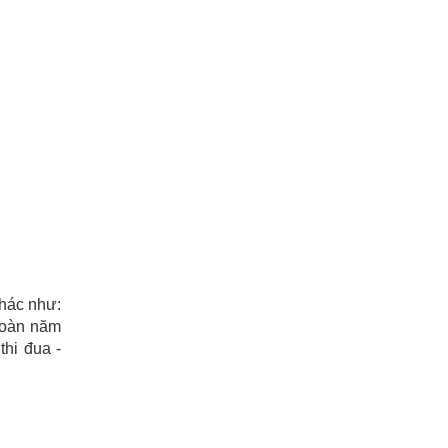
khác như:
đoàn năm
hi đua -