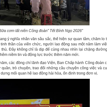
Bữa cơm tất niên Công đoàn” Tết Bính Ngọ 2026”
ng ý nghĩa nhân văn sâu sắc, thể hiện sự quan tâm, chăm lo t
 tinh thần của viên chức, người lao động sau một năm làm vi
 thù. Đây không chỉ là dịp để cùng nhau nhìn lại chặng đườn
 thêm niềm tin và động lực trước thềm năm mới.
năm, các đồng chí lãnh đạo Viện, Ban Chấp hành Công đoàn c
 quần, trò chuyện, trao đổi những câu chuyện công việc và c
y dựng mối quan hệ lao động hài hòa, ổn định trong đơn vị.