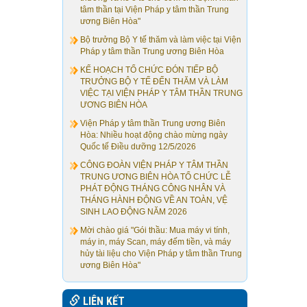
tâm thần tại Viện Pháp y tâm thần Trung
ương Biên Hòa"
Bộ trưởng Bộ Y tế thăm và làm việc tại Viện
Pháp y tâm thần Trung ương Biên Hòa
KẾ HOẠCH TỔ CHỨC ĐÓN TIẾP BỘ
TRƯỞNG BỘ Y TẾ ĐẾN THĂM VÀ LÀM
VIỆC TẠI VIỆN PHÁP Y TÂM THẦN TRUNG
ƯƠNG BIÊN HÒA
Viện Pháp y tâm thần Trung ương Biên
Hòa: Nhiều hoạt động chào mừng ngày
Quốc tế Điều dưỡng 12/5/2026
CÔNG ĐOÀN VIỆN PHÁP Y TÂM THẦN
TRUNG ƯƠNG BIÊN HÒA TỔ CHỨC LỄ
PHÁT ĐỘNG THÁNG CÔNG NHÂN VÀ
THÁNG HÀNH ĐỘNG VỀ AN TOÀN, VỆ
SINH LAO ĐỘNG NĂM 2026
Mời chào giá "Gói thầu: Mua máy vi tính,
máy in, máy Scan, máy đếm tiền, và máy
hủy tài liệu cho Viện Pháp y tâm thần Trung
ương Biên Hòa"
LIÊN KẾT