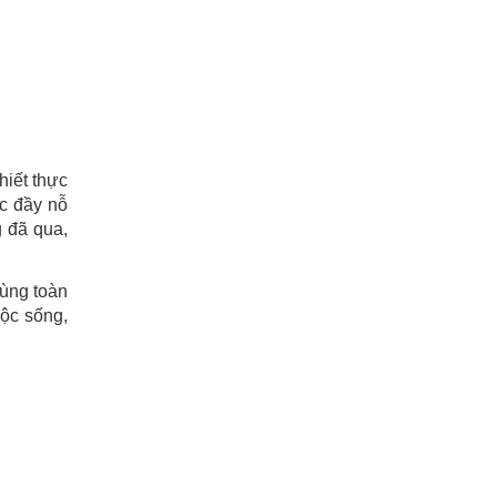
hiết thực
ệc đầy nỗ
g đã qua,
ùng toàn
uộc sống,